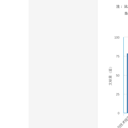
注：
比
当
100
75
文献量（篇）
50
25
0
学术论文与技术